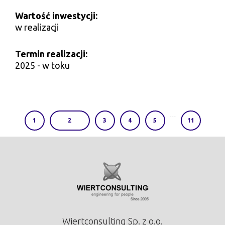
Wartość inwestycji:
w realizacji
Termin realizacji:
2025 - w toku
…
1
2
3
4
5
11
Wiertconsulting Sp. z o.o.