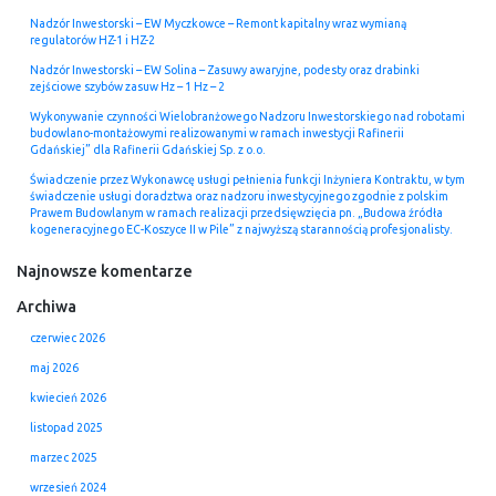
Nadzór Inwestorski – EW Myczkowce – Remont kapitalny wraz wymianą
regulatorów HZ-1 i HZ-2
Nadzór Inwestorski – EW Solina – Zasuwy awaryjne, podesty oraz drabinki
zejściowe szybów zasuw Hz – 1 Hz – 2
Wykonywanie czynności Wielobranżowego Nadzoru Inwestorskiego nad robotami
budowlano-montażowymi realizowanymi w ramach inwestycji Rafinerii
Gdańskiej” dla Rafinerii Gdańskiej Sp. z o.o.
Świadczenie przez Wykonawcę usługi pełnienia funkcji Inżyniera Kontraktu, w tym
świadczenie usługi doradztwa oraz nadzoru inwestycyjnego zgodnie z polskim
Prawem Budowlanym w ramach realizacji przedsięwzięcia pn. „Budowa źródła
kogeneracyjnego EC-Koszyce II w Pile” z najwyższą starannością profesjonalisty.
Najnowsze komentarze
Archiwa
czerwiec 2026
maj 2026
kwiecień 2026
listopad 2025
marzec 2025
wrzesień 2024