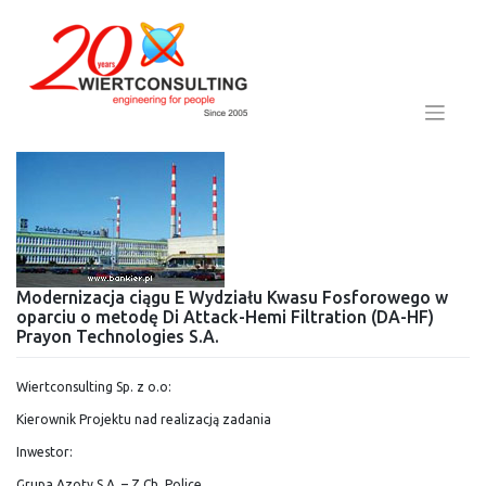
Skip
to
content
Modernizacja ciągu E Wydziału Kwasu Fosforowego w
oparciu o metodę Di Attack-Hemi Filtration (DA-HF)
Prayon Technologies S.A.
Wiertconsulting Sp. z o.o:
Kierownik Projektu nad realizacją zadania
Inwestor:
Grupa Azoty S.A. – Z.Ch. Police