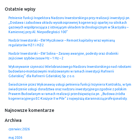
Ostatnie wpisy
Pełnienie funkcji Inspektora Nadzoru Inwestorskiego przy realizacji inwestycji pn.
„Dostawa i zabudowa układu wysokosprawnej kogeneracji opartej na silnikach
gazowych współpracująca z istniejącym układem technologicznym w Skarżysku –
Kamiennej przy Al. Niepodległości 100”
Nadzór Inwestorski – EW Myczkowce – Remont kapitalny wraz wymianą
regulatorów HZ-1 i HZ-2
Nadzór Inwestorski – EW Solina – Zasuwy awaryjne, podesty oraz drabinki
zejściowe szybów zasuw Hz – 1 Hz – 2
Wykonywanie czynności Wielobranżowego Nadzoru Inwestorskiego nad robotami
budowlano-montażowymi realizowanymi w ramach inwestycji Rafinerii
Gdańskiej” dla Rafinerii Gdańskiej Sp. z o.o.
Świadczenie przez Wykonawcę usługi pełnienia funkcji Inżyniera Kontraktu, w tym
świadczenie usługi doradztwa oraz nadzoru inwestycyjnego zgodnie z polskim
Prawem Budowlanym w ramach realizacji przedsięwzięcia pn. „Budowa źródła
kogeneracyjnego EC-Koszyce II w Pile” z najwyższą starannością profesjonalisty.
Najnowsze komentarze
Archiwa
czerwiec 2026
maj 2026