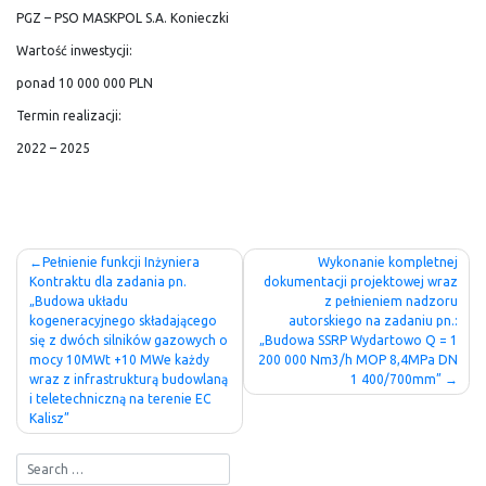
PGZ – PSO MASKPOL S.A. Konieczki
Wartość inwestycji:
ponad 10 000 000 PLN
Termin realizacji:
2022 – 2025
Nawigacja
Pełnienie funkcji Inżyniera
Wykonanie kompletnej
Kontraktu dla zadania pn.
dokumentacji projektowej wraz
wpisu
„Budowa układu
z pełnieniem nadzoru
kogeneracyjnego składającego
autorskiego na zadaniu pn.:
się z dwóch silników gazowych o
„Budowa SSRP Wydartowo Q = 1
mocy 10MWt +10 MWe każdy
200 000 Nm3/h MOP 8,4MPa DN
wraz z infrastrukturą budowlaną
1 400/700mm”
i teletechniczną na terenie EC
Kalisz”